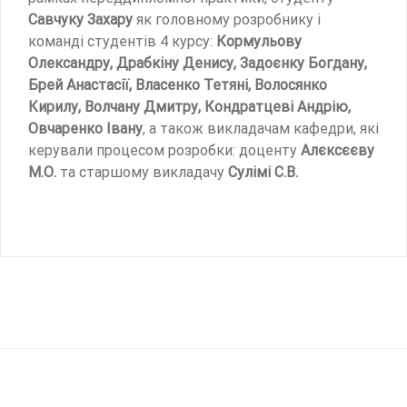
Савчуку Захару
як головному розробнику і
команді студентів 4 курсу:
Кормульову
Олександру, Драбкіну Денису, Задоєнку Богдану,
Брей Анастасії, Власенко Тетяні, Волосянко
Кирилу, Волчану Дмитру, Кондратцеві Андрію,
Овчаренко Івану
, а також викладачам кафедри, які
керували процесом розробки: доценту
Алєксєєву
М.О.
та старшому викладачу
Сулімі С.В.