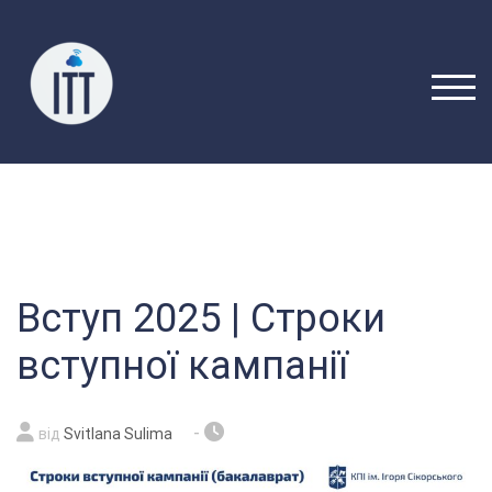
Перейти
до
вмісту
ПЕРЕ
Вступ 2025 | Строки
вступної кампанії
-
від
Svitlana Sulima