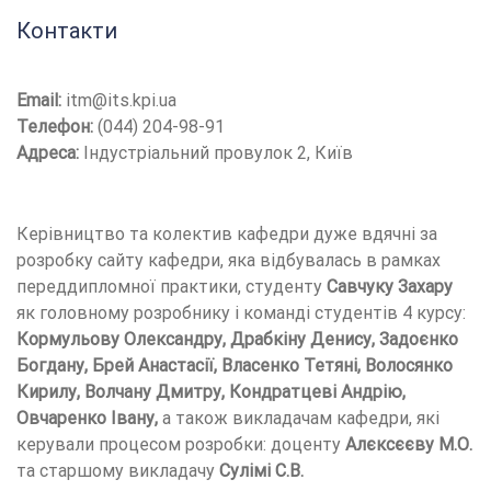
Контакти
Email:
itm@its.kpi.ua
Телефон:
(044) 204-98-91
Адреса:
Індустріальний провулок 2, Київ
Керівництво та колектив кафедри дуже вдячні за
розробку сайту кафедри, яка відбувалась в рамках
переддипломної практики, студенту
Савчуку Захару
як головному розробнику і команді студентів 4 курсу:
Кормульову Олександру, Драбкіну Денису, Задоєнко
Богдану, Брей Анастасії, Власенко Тетяні, Волосянко
Кирилу, Волчану Дмитру, Кондратцеві Андрію,
Овчаренко Івану,
а також викладачам кафедри, які
керували процесом розробки: доценту
Алєксєєву М.О.
та старшому викладачу
Сулімі С.В.