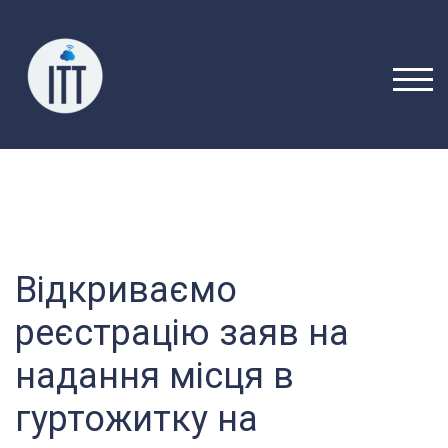
Перейти
до
вмісту
ПЕРЕ
Відкриваємо
реєстрацію заяв на
надання місця в
гуртожитку на