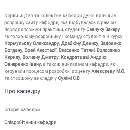
Керівництво та колектив кафедри дуже вдячні за
розробку сайту кафедри, яка відбувалась в рамках
переддипломної практики, студенту
Савчуку Захару
як головному розробнику і команді студентів 4 курсу:
Кормульову Олександру, Драбкіну Денису, Задоєнко
Богдану, Брей Анастасії, Власенко Тетяні, Волосянко
Кирилу, Волчану Дмитру, Кондратцеві Андрію,
Овчаренко Івану,
а також викладачам кафедри, які
керували процесом розробки: доценту
Алєксєєву М.О.
та старшому викладачу
Сулімі С.В.
Про кафедру
Історія кафедри
Співробітники кафедри