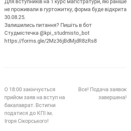
Для вступників на 1 курс магістратури, які раніше
не проживали в гуртожитку, форма буде відкрита
30.08.25.
Залишились питання? Пишіть в бот
Студмістечка @kpi_studmisto_bot
https://forms.gle/2Mz36jBdMjdR8zRs8
Навігація
О 18:00 закінчується
Все! Подача заявок
прийом заяв на вступ на
завершена!
записів
бакалаврат. Встигни
податися до КПІ ім.
Ігоря Сікорського!