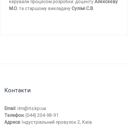
керували процесом розробки: доценту
Алєксєєву
М.О.
та старшому викладачу
Сулімі С.В.
Контакти
Email:
itm@its.kpi.ua
Телефон:
(044) 204-98-91
Адреса:
Індустріальний провулок 2, Київ