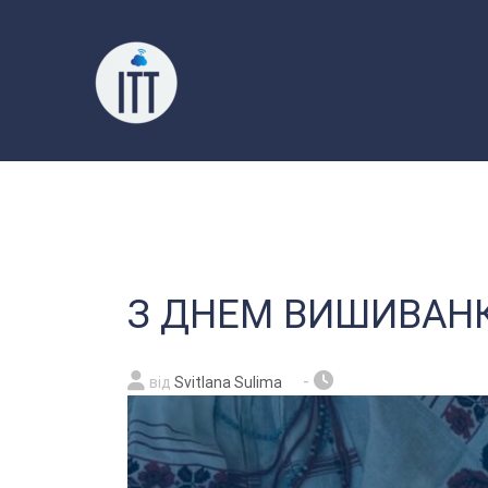
Перейти
до
вмісту
З ДНЕМ ВИШИВАН
-
від
Svitlana Sulima