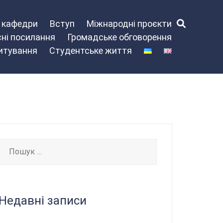
и кафедри
Вступ
Міжнародні проєкти
ні посилання
Громадське обговорення
питування
Студентське життя
Пошук:
Недавні записи