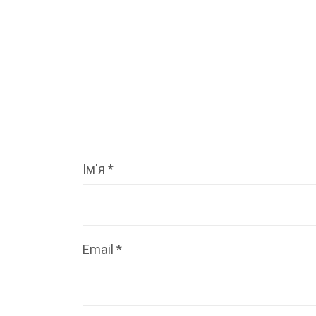
Ім'я
*
Email
*