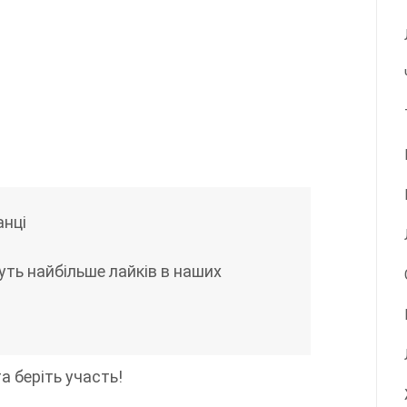
анці
руть найбільше лайків в наших
а беріть участь!