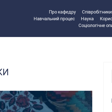
Про кафедру
Співробітник
Навчальний процес
Наука
Корис
Соціологічне о
КИ