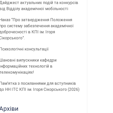
Дайджест актуальних подій та конкурсів
від Відділу академічної мобільності
Наказ “Про затвердження Положення
про систему забезпечення академічної
доброчесності в КПІ ім. Ігоря
Сікорського”.
Психологічні консультації
Шановні випускники кафедри
інформаційних технологій в
телекомунікаціях!
Пам’ятка з посиланнями для вступників
до НН ІТС КПІ ім. Ігоря Сікорського (2026)
Архіви