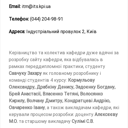
Email:
itm@its.kpi.ua
Телефон:
(044) 204-98-91
Адреса:
Індустріальний провулок 2, Київ
Керівництво та колектив кафедри дуже вдячні за
розробку сайту кафедри, яка відбувалась в
рамках переддипломної практики, студенту
Савчуку Захару
як головному розробнику і
команді студентів 4 курсу:
Кормульову
Олександру, Драбкіну Денису, Задоєнку Богдану,
Брей Анастасії, Власенко Тетяні, Волосянко
Кирилу, Волчану Дмитру, Кондратцеві Андрію,
Овчаренко Івану
, а також викладачам кафедри, які
керували процесом розробки: доценту
Алєксєєву
М.О.
та старшому викладачу
Сулімі С.В.