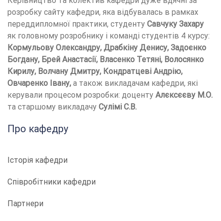
Керівництво та колектив кафедри дуже вдячні за
розробку сайту кафедри, яка відбувалась в рамках
переддипломної практики, студенту
Савчуку Захару
як головному розробнику і команді студентів 4 курсу:
Кормульову Олександру, Драбкіну Денису, Задоєнко
Богдану, Брей Анастасії, Власенко Тетяні, Волосянко
Кирилу, Волчану Дмитру, Кондратцеві Андрію,
Овчаренко Івану,
а також викладачам кафедри, які
керували процесом розробки: доценту
Алєксєєву М.О.
та старшому викладачу
Сулімі С.В.
Про кафедру
Історія кафедри
Співробітники кафедри
Партнери