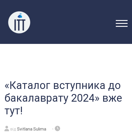
Перейти
до
вмісту
ПЕРЕ
«Каталог вступника до
бакалаврату 2024» вже
тут!
-
від
Svitlana Sulima