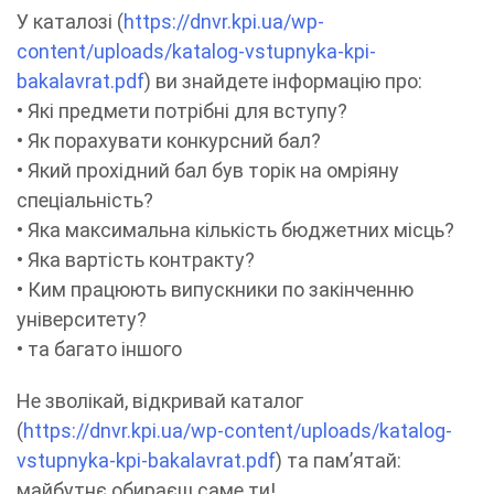
У каталозі (
https://dnvr.kpi.ua/wp-
content/uploads/katalog-vstupnyka-kpi-
bakalavrat.pdf
) ви знайдете інформацію про:
• Які предмети потрібні для вступу?
• Як порахувати конкурсний бал?
• Який прохідний бал був торік на омріяну
спеціальність?
• Яка максимальна кількість бюджетних місць?
• Яка вартість контракту?
• Ким працюють випускники по закінченню
університету?
• та багато іншого
Не зволікай, відкривай каталог
(
https://dnvr.kpi.ua/wp-content/uploads/katalog-
vstupnyka-kpi-bakalavrat.pdf
) та пам’ятай:
майбутнє обираєш саме ти!