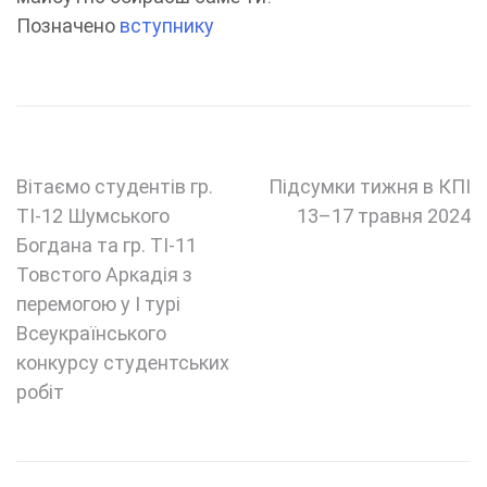
Позначено
вступнику
Навігація
Вітаємо студентів гр.
Підсумки тижня в КПІ
ТІ-12 Шумського
13–17 травня 2024
записів
Богдана та гр. ТІ-11
Товстого Аркадія з
перемогою у I турі
Всеукраїнського
конкурсу студентських
робіт