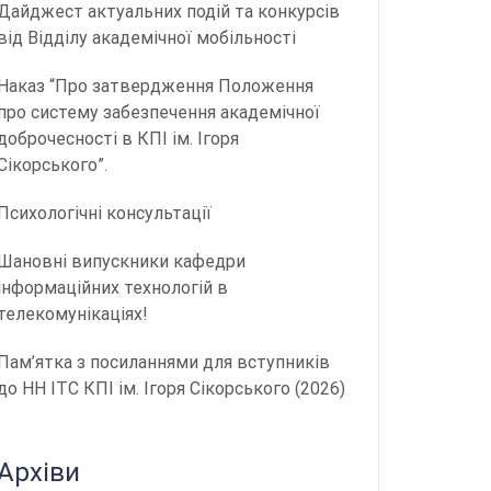
Дайджест актуальних подій та конкурсів
від Відділу академічної мобільності
Наказ “Про затвердження Положення
про систему забезпечення академічної
доброчесності в КПІ ім. Ігоря
Сікорського”.
Психологічні консультації
Шановні випускники кафедри
інформаційних технологій в
телекомунікаціях!
Пам’ятка з посиланнями для вступників
до НН ІТС КПІ ім. Ігоря Сікорського (2026)
Архіви