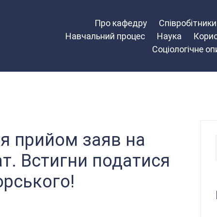
Про кафедру
Співробітник
Навчальний процес
Наука
Корис
Соціологічне о
ся прийом заяв на
ат. Встигни податися
корського!