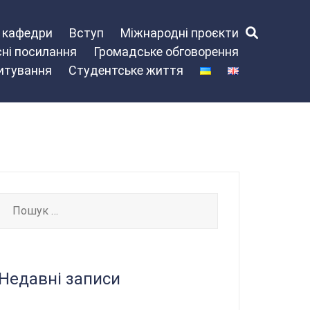
и кафедри
Вступ
Міжнародні проєкти
ні посилання
Громадське обговорення
питування
Студентське життя
Пошук:
Недавні записи