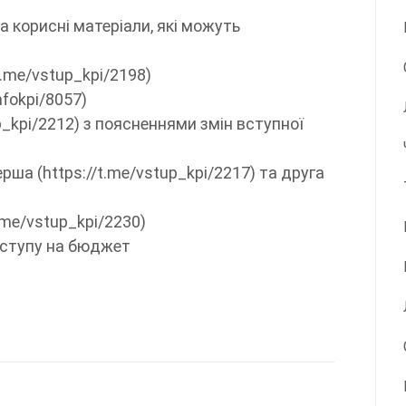
 корисні матеріали, які можуть
t.me/vstup_kpi/2198)
nfokpi/8057)
p_kpi/2212) з поясненнями змін вступної
рша (https://t.me/vstup_kpi/2217) та друга
.me/vstup_kpi/2230)
вступу на бюджет