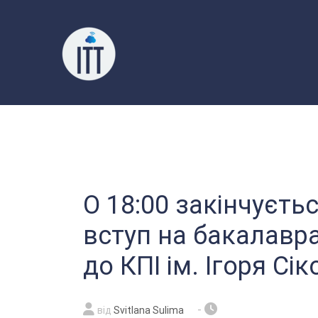
Перейти
до
вмісту
О 18:00 закінчуєть
вступ на бакалавр
до КПІ ім. Ігоря Сі
-
від
Svitlana Sulima