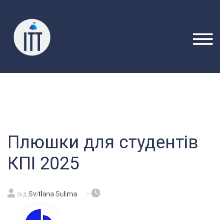
Перейти
до
вмісту
ПЕРЕ
Плюшки для студентів
КПІ 2025
-
від
Svitlana Sulima