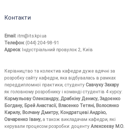
Контакти
Email:
itm@its.kpi.ua
Телефон:
(044) 204-98-91
Адреса:
Індустріальний провулок 2, Київ
Керівництво та колектив кафедри дуже вдячні за
розробку сайту кафедри, яка відбувалась в рамках
переддипломної практики, студенту
Савчуку Захару
як головному розробнику і команді студентів 4 курсу:
Кормульову Олександру, Драбкіну Денису, Задоєнко
Богдану, Брей Анастасії, Власенко Тетяні, Волосянко
Кирилу, Волчану Дмитру, Кондратцеві Андрію,
Овчаренко Івану,
а також викладачам кафедри, які
керували процесом розробки: доценту
Алєксєєву М.О.