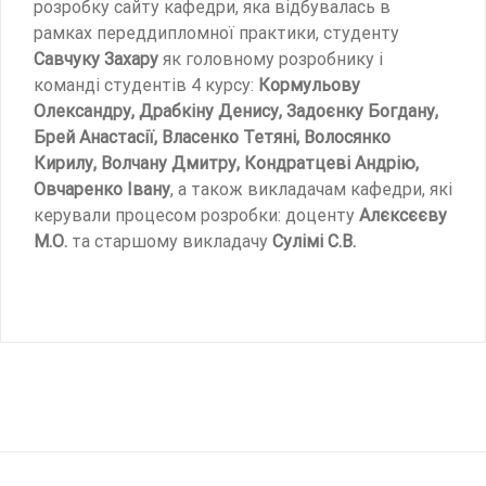
розробку сайту кафедри, яка відбувалась в
рамках переддипломної практики, студенту
Савчуку Захару
як головному розробнику і
команді студентів 4 курсу:
Кормульову
Олександру, Драбкіну Денису, Задоєнку Богдану,
Брей Анастасії, Власенко Тетяні, Волосянко
Кирилу, Волчану Дмитру, Кондратцеві Андрію,
Овчаренко Івану
, а також викладачам кафедри, які
керували процесом розробки: доценту
Алєксєєву
М.О.
та старшому викладачу
Сулімі С.В.