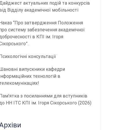
Дайджест актуальних подій та конкурсів
від Відділу академічної мобільності
Наказ “Про затвердження Положення
про систему забезпечення академічної
доброчесності в КПІ ім. Ігоря
Сікорського”.
Психологічні консультації
Шановні випускники кафедри
інформаційних технологій в
телекомунікаціях!
Пам’ятка з посиланнями для вступників
до НН ІТС КПІ ім. Ігоря Сікорського (2026)
Архіви