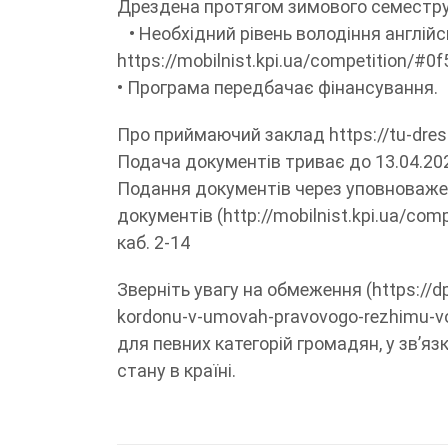
Дрездена протягом зимового семестру 2
• Необхідний рівень володіння англій
https://mobilnist.kpi.ua/competition/#
• Програма передбачає фінансування.
Про приймаючий заклад https://tu-dres
Подача документів триває до 13.04.20
Подання документів через уповноваже
документів (http://mobilnist.kpi.ua/com
каб. 2-14
Зверніть увагу на обмеження (https://d
kordonu-v-umovah-pravovogo-rezhimu-v
для певних категорій громадян, у зв’я
стану в країні.