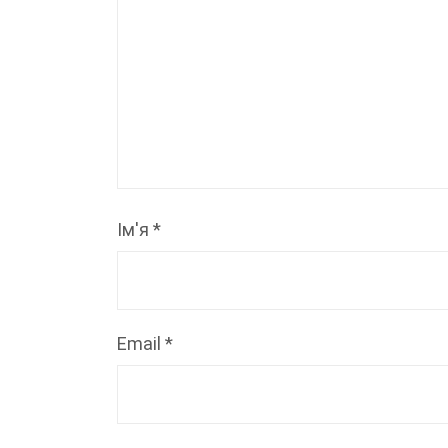
Ім'я
*
Email
*