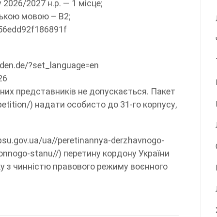
026/2027 н.р. — 1 місце;
ською мовою – В2;
0f56edd92f186891f
den.de/?set_language=en
26
них представників не допускається. Пакет
petition/) надати особисто до 31-го корпусу,
psu.gov.ua/ua//peretinannya-derzhavnogo-
onnogo-stanu//) перетину кордону України
зку з чинністю правового режиму воєнного