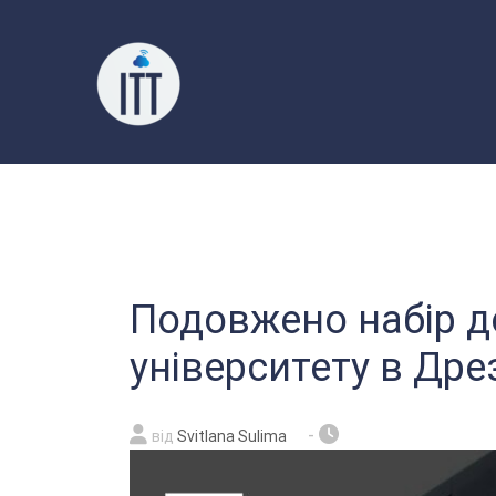
Перейти
до
вмісту
Подовжено набір д
університету в Дре
-
від
Svitlana Sulima