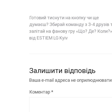
Навігація
Готовий тиснути на кнопку чи ще
думаєш? Збирай команду з 3-4 друзів 
записів
залітай на фанову гру «Що? Де? Коли?»
від ESTIEM LG Kyiv
Залишити відповідь
Ваша e-mail адреса не оприлюднювати
Коментар
*