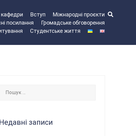
и кафедри
Вступ
Міжнародні проєкти
ні посилання
Громадське обговорення
питування
Студентське життя
Пошук:
Недавні записи