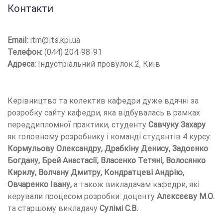
Контакти
Email:
itm@its.kpi.ua
Телефон:
(044) 204-98-91
Адреса:
Індустріальний провулок 2, Київ
Керівництво та колектив кафедри дуже вдячні за
розробку сайту кафедри, яка відбувалась в рамках
переддипломної практики, студенту
Савчуку Захару
як головному розробнику і команді студентів 4 курсу:
Кормульову Олександру, Драбкіну Денису, Задоєнко
Богдану, Брей Анастасії, Власенко Тетяні, Волосянко
Кирилу, Волчану Дмитру, Кондратцеві Андрію,
Овчаренко Івану,
а також викладачам кафедри, які
керували процесом розробки: доценту
Алєксєєву М.О.
та старшому викладачу
Сулімі С.В.