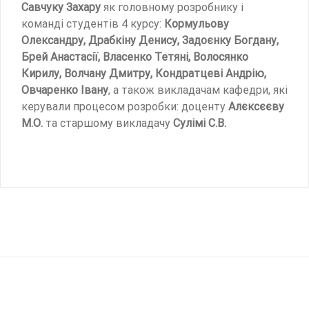
Савчуку Захару
як головному розробнику і
команді студентів 4 курсу:
Кормульову
Олександру, Драбкіну Денису, Задоєнку Богдану,
Брей Анастасії, Власенко Тетяні, Волосянко
Кирилу, Волчану Дмитру, Кондратцеві Андрію,
Овчаренко Івану
, а також викладачам кафедри, які
керували процесом розробки: доценту
Алєксєєву
М.О.
та старшому викладачу
Сулімі С.В.