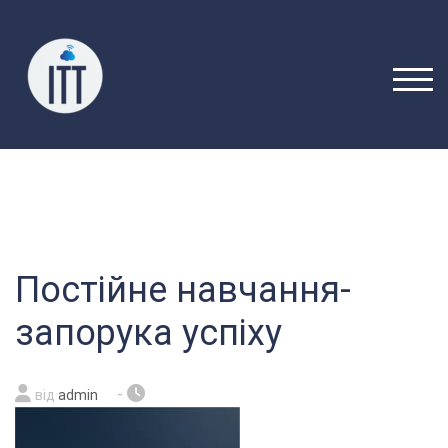
Перейти
до
вмісту
ПЕРЕ
Постійне навчання-
запорука успіху
-
від
admin