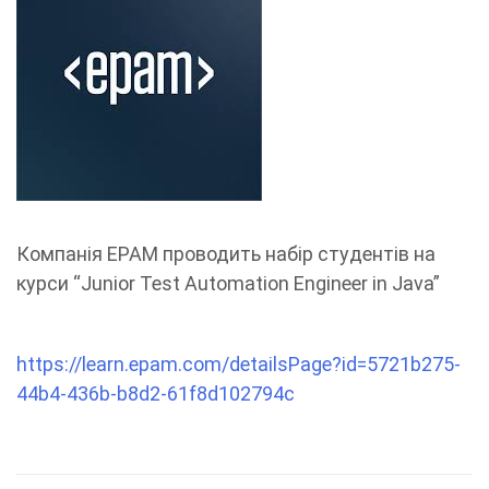
Компанія ЕPAM проводить набір студентів на
курси “Junior Test Automation Engineer in Java”
https://learn.epam.com/detailsPage?id=5721b275-
44b4-436b-b8d2-61f8d102794c