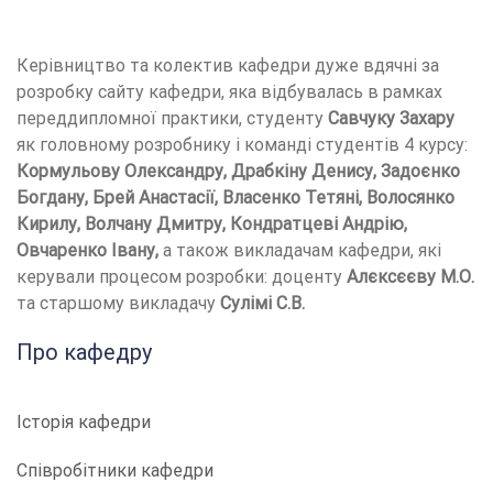
Керівництво та колектив кафедри дуже вдячні за
розробку сайту кафедри, яка відбувалась в рамках
переддипломної практики, студенту
Савчуку Захару
як головному розробнику і команді студентів 4 курсу:
Кормульову Олександру, Драбкіну Денису, Задоєнко
Богдану, Брей Анастасії, Власенко Тетяні, Волосянко
Кирилу, Волчану Дмитру, Кондратцеві Андрію,
Овчаренко Івану,
а також викладачам кафедри, які
керували процесом розробки: доценту
Алєксєєву М.О.
та старшому викладачу
Сулімі С.В.
Про кафедру
Історія кафедри
Співробітники кафедри