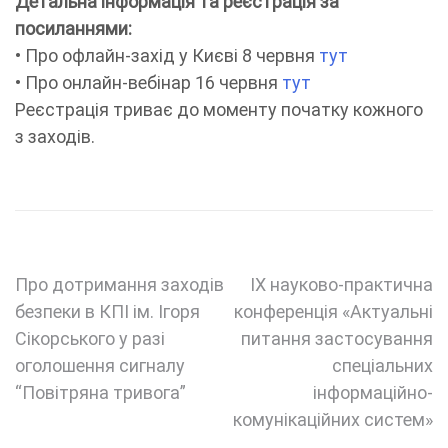
Детальна інформація та реєстрація за
посиланнями:
• Про офлайн-захід у Києві 8 червня
тут
• Про онлайн-вебінар 16 червня
тут
Реєстрація триває до моменту початку кожного
з заходів.
Навігація
Про дотримання заходів
IX науково-практична
безпеки в КПІ ім. Ігоря
конференція «Актуальні
записів
Сікорського у разі
питання застосування
оголошення сигналу
спеціальних
“Повітряна тривога”
інформаційно-
комунікаційних систем»