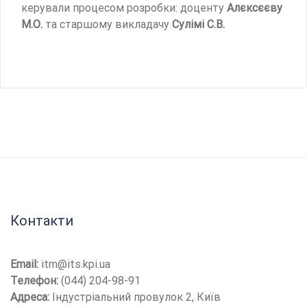
керували процесом розробки: доценту
Алєксєєву
М.О.
та старшому викладачу
Сулімі С.В.
Контакти
Email:
itm@its.kpi.ua
Телефон:
(044) 204-98-91
Адреса:
Індустріальний провулок 2, Київ