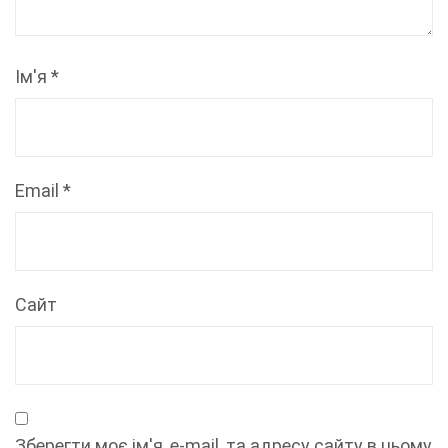
Ім'я
*
Email
*
Сайт
Зберегти моє ім'я, e-mail, та адресу сайту в цьому