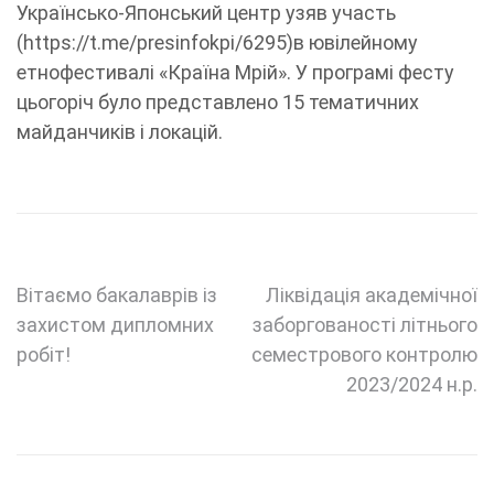
Українсько-Японський центр узяв участь
(https://t.me/presinfokpi/6295)в ювілейному
етнофестивалі «Країна Мрій». У програмі фесту
цьогоріч було представлено 15 тематичних
майданчиків і локацій.
Навігація
Вітаємо бакалаврів із
Ліквідація академічної
захистом дипломних
заборгованості літнього
записів
робіт!
семестрового контролю
2023/2024 н.р.