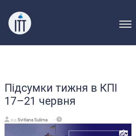
Перейти
до
вмісту
ПЕРЕ
Підсумки тижня в КПІ
17–21 червня
-
від
Svitlana Sulima