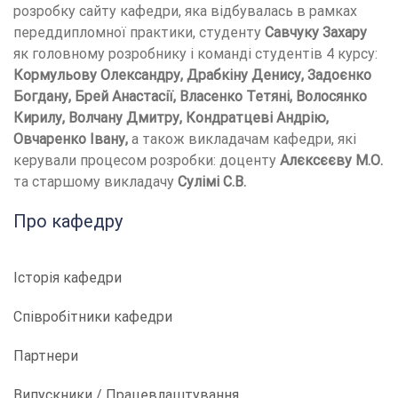
розробку сайту кафедри, яка відбувалась в рамках
переддипломної практики, студенту
Савчуку Захару
як головному розробнику і команді студентів 4 курсу:
Кормульову Олександру, Драбкіну Денису, Задоєнко
Богдану, Брей Анастасії, Власенко Тетяні, Волосянко
Кирилу, Волчану Дмитру, Кондратцеві Андрію,
Овчаренко Івану,
а також викладачам кафедри, які
керували процесом розробки: доценту
Алєксєєву М.О.
та старшому викладачу
Сулімі С.В.
Про кафедру
Історія кафедри
Співробітники кафедри
Партнери
Випускники / Працевлаштування