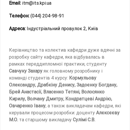
Email:
itm@its.kpi.ua
Телефон:
(044) 204-98-91
Адреса:
Індустріальний провулок 2, Київ
Керівництво та колектив кафедри дуже вдячні за
розробку сайту кафедри, яка відбувалась в
рамках переддипломної практики, студенту
Савчуку Захару
як головному розробнику і
команді студентів 4 курсу:
Кормульову
Олександру, Драбкіну Денису, Задоєнку Богдану,
Брей Анастасії, Власенко Тетяні, Волосянко
Кирилу, Волчану Дмитру, Кондратцеві Андрію,
Овчаренко Івану
, а також викладачам кафедри, які
керували процесом розробки: доценту
Алєксєєву
М.О.
та старшому викладачу
Сулімі С.В.