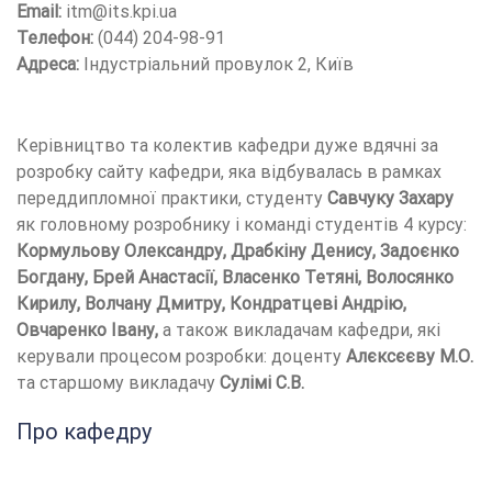
Email:
itm@its.kpi.ua
Телефон:
(044) 204-98-91
Адреса:
Індустріальний провулок 2, Київ
Керівництво та колектив кафедри дуже вдячні за
розробку сайту кафедри, яка відбувалась в рамках
переддипломної практики, студенту
Савчуку Захару
як головному розробнику і команді студентів 4 курсу:
Кормульову Олександру, Драбкіну Денису, Задоєнко
Богдану, Брей Анастасії, Власенко Тетяні, Волосянко
Кирилу, Волчану Дмитру, Кондратцеві Андрію,
Овчаренко Івану,
а також викладачам кафедри, які
керували процесом розробки: доценту
Алєксєєву М.О.
та старшому викладачу
Сулімі С.В.
Про кафедру