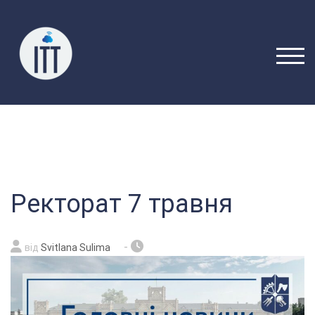
Перейти
до
вмісту
ПЕРЕ
Ректорат 7 травня
-
від
Svitlana Sulima