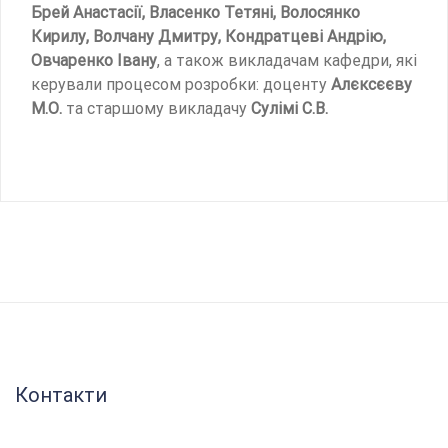
Брей Анастасії, Власенко Тетяні, Волосянко
Кирилу, Волчану Дмитру, Кондратцеві Андрію,
Овчаренко Івану
, а також викладачам кафедри, які
керували процесом розробки: доценту
Алєксєєву
М.О.
та старшому викладачу
Сулімі С.В.
Контакти