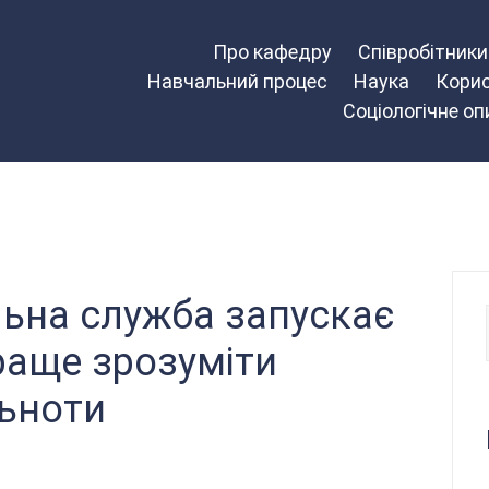
Про кафедру
Співробітник
Навчальний процес
Наука
Корис
Соціологічне о
льна служба запускає
раще зрозуміти
льноти