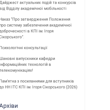
Дайджест актуальних подій та конкурсів
від Відділу академічної мобільності
Наказ “Про затвердження Положення
про систему забезпечення академічної
доброчесності в КПІ ім. Ігоря
Сікорського”.
Психологічні консультації
Шановні випускники кафедри
інформаційних технологій в
телекомунікаціях!
Пам’ятка з посиланнями для вступників
до НН ІТС КПІ ім. Ігоря Сікорського (2026)
Архіви