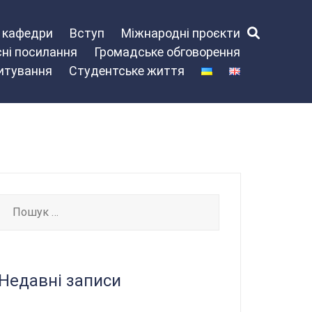
и кафедри
Вступ
Міжнародні проєкти
ні посилання
Громадське обговорення
питування
Студентське життя
Пошук:
Недавні записи