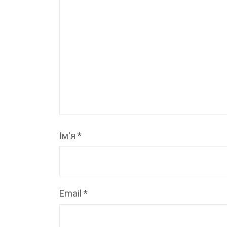
Ім'я
*
Email
*