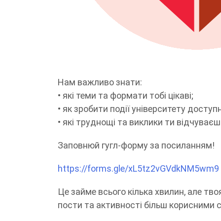
Нам важливо знати:
• які теми та формати тобі цікаві;
• як зробити події університету доступ
• які труднощі та виклики ти відчуває
Заповнюй гугл-форму за посиланням!
https://forms.gle/xL5tz2vGVdkNM5wm9
Це займе всього кілька хвилин, але тв
пости та активності більш корисними с