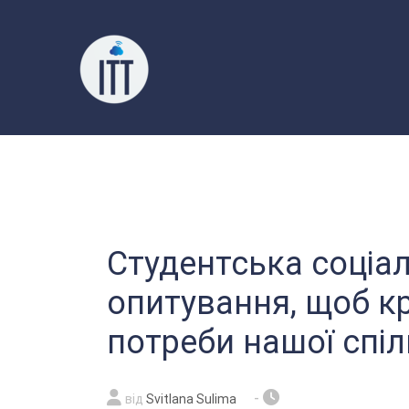
Перейти
до
вмісту
Студентська соціа
опитування, щоб к
потреби нашої спі
-
від
Svitlana Sulima