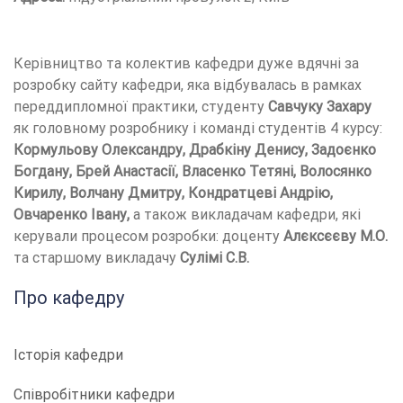
Керівництво та колектив кафедри дуже вдячні за
розробку сайту кафедри, яка відбувалась в рамках
переддипломної практики, студенту
Савчуку Захару
як головному розробнику і команді студентів 4 курсу:
Кормульову Олександру, Драбкіну Денису, Задоєнко
Богдану, Брей Анастасії, Власенко Тетяні, Волосянко
Кирилу, Волчану Дмитру, Кондратцеві Андрію,
Овчаренко Івану,
а також викладачам кафедри, які
керували процесом розробки: доценту
Алєксєєву М.О.
та старшому викладачу
Сулімі С.В.
Про кафедру
Історія кафедри
Співробітники кафедри