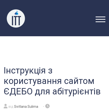
Перейти
до
вмісту
ПЕРЕ
Інструкція з
користування сайтом
ЄДЕБО для абітурієнтів
-
від
Svitlana Sulima