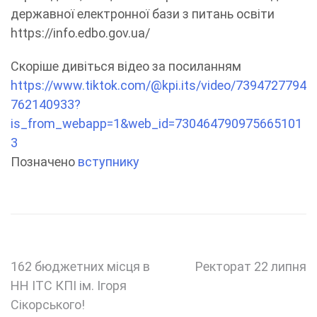
державної електронної бази з питань освіти
https://info.edbo.gov.ua/
Скоріше дивіться відео за посиланням
https://www.tiktok.com/@kpi.its/video/7394727794
762140933?
is_from_webapp=1&web_id=730464790975665101
3
Позначено
вступнику
Навігація
162 бюджетних місця в
Ректорат 22 липня
НН ІТС КПІ ім. Ігоря
записів
Сікорського!