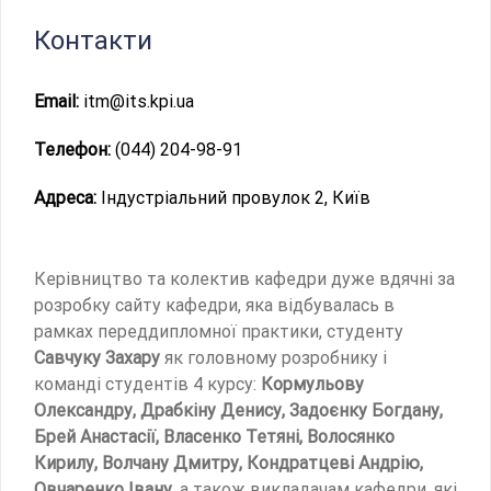
Контакти
Email:
itm@its.kpi.ua
Телефон:
(044) 204-98-91
Адреса:
Індустріальний провулок 2, Київ
Керівництво та колектив кафедри дуже вдячні за
розробку сайту кафедри, яка відбувалась в
рамках переддипломної практики, студенту
Савчуку Захару
як головному розробнику і
команді студентів 4 курсу:
Кормульову
Олександру, Драбкіну Денису, Задоєнку Богдану,
Брей Анастасії, Власенко Тетяні, Волосянко
Кирилу, Волчану Дмитру, Кондратцеві Андрію,
Овчаренко Івану
, а також викладачам кафедри, які