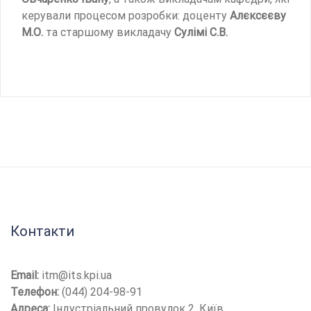
керували процесом розробки: доценту
Алєксєєву
М.О.
та старшому викладачу
Сулімі С.В.
Контакти
Email:
itm@its.kpi.ua
Телефон:
(044) 204-98-91
Адреса:
Індустріальний провулок 2, Київ