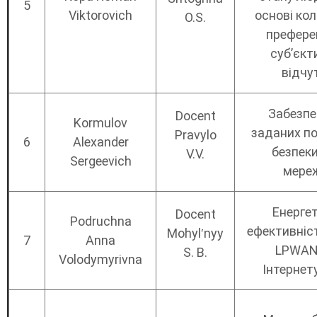
5
Viktorovich
основі ко
O.S.
преферен
суб’єкт
відчу
Забезпе
Docent
Kormulov
заданих по
Pravylo
6
Alexander
безпеки
V.V.
Sergeevich
мере
Енерге
Docent
Podruchna
ефективніс
Mohylʹnyy
7
Anna
LPWAN
S. B.
Volodymyrivna
Інтернет