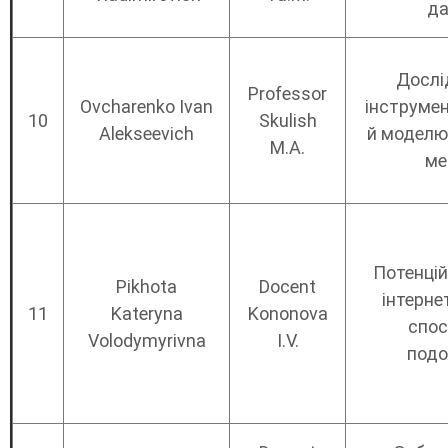
да
Дослі
Professor
Ovcharenko Ivan
інструмен
10
Skulish
Alekseevich
й моделю
M.A.
ме
Потенцій
Pikhota
Docent
інтернет
11
Kateryna
Kononova
спос
Volodymyrivna
I.V.
подо