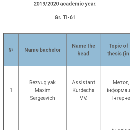
2019/2020
academic year.
Gr. ТІ-61
Name the
Topic of 
№
Name
bachelor
head
thesis (i
Bezvuglyak
Assistant
Метод 
1
Maxim
Kurdecha
інформаці
Sergeevich
V.V.
Інтерне