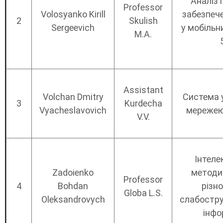
Аналіз 
Professor
Volosyanko Kirill
забезпече
2
Skulish
Sergeevich
у мобільн
M.A.
Assistant
Volchan Dmitry
Система 
3
Kurdecha
Vyacheslavovich
мережею 
V.V.
Інтеле
Zadoienko
методи
Professor
4
Bohdan
різно
Globa L.S.
Oleksandrovych
слабостру
інфо