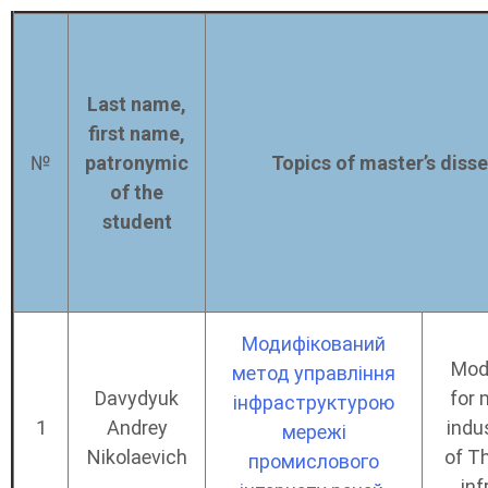
Last name,
first name,
№
patronymic
Topics of master’s disse
of the
student
Модифікований
Mod
метод управління
Davydyuk
for 
інфраструктурою
1
Andrey
indus
мережі
Nikolaevich
of T
промислового
inf