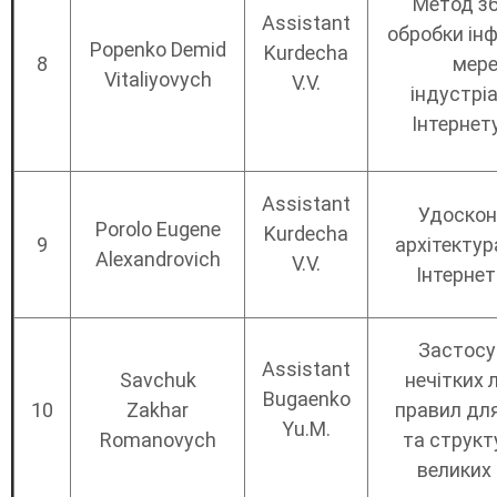
Метод зб
Assistant
обробки інф
Popenko Demid
Kurdecha
8
мере
Vitaliyovych
V.V.
індустрі
Інтернет
Assistant
Удоскон
Porolo Eugene
Kurdecha
9
архітектур
Alexandrovich
V.V.
Інтернет
Застосу
Assistant
Savchuk
нечітких 
Bugaenko
10
Zakhar
правил для
Yu.M.
Romanovych
та структ
великих