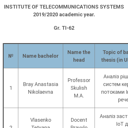
INSTITUTE OF TELECOMMUNICATIONS SYSTEMS
2019/2020 academic year.
Gr. ТІ-62
Name the
Topic of b
№
Name
bachelor
head
thesis (in 
Аналіз рі
Professor
Bray Anastasia
систем ке
1
Skulish
Nikolaevna
потоками І
M.A.
реч
Аналіз зас
Vlasenko
Docent
IoT 
2
Tetyana
Pravylo