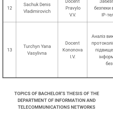
Docent
Забез
Sachuk Denis
12
Pravylo
безпеки 
Vladimirovich
V.V.
IP-те
Аналіз ви
Docent
протоколі
Turchyn Yana
13
Kononova
підвище
Vasylivna
I.V.
інформ
без
TOPICS OF BACHELOR’S THESIS OF THE
DEPARTMENT OF INFORMATION AND
TELECOMMUNICATIONS NETWORKS