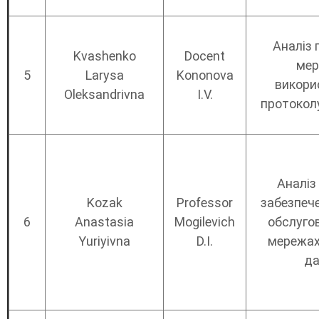
Аналіз п
Kvashenko
Docent
мер
5
Larysa
Kononova
викори
Oleksandrivna
I.V.
протоколу
Аналіз
Kozak
Professor
забезпече
6
Anastasia
Mogilevich
обслуго
Yuriyivna
D.I.
мережах
да