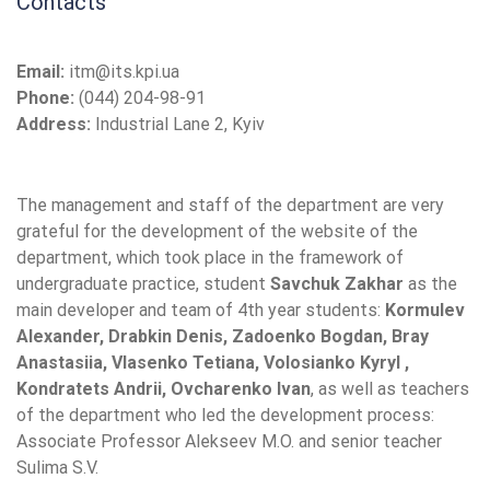
Contacts
Email:
itm@its.kpi.ua
Phone:
(044) 204-98-91
Address:
Industrial Lane 2, Kyiv
The management and staff of the department are very
grateful for the development of the website of the
department, which took place in the framework of
undergraduate practice, student
Savchuk Zakhar
as the
main developer and team of 4th year students:
Kormulev
Alexander, Drabkin Denis, Zadoenko Bogdan, Bray
Anastasiia, Vlasenko Tetiana, Volosianko Kyryl ,
Kondratets Andrii, Ovcharenko Ivan
, as well as teachers
of the department who led the development process:
Associate Professor Alekseev M.O. and senior teacher
Sulima S.V.