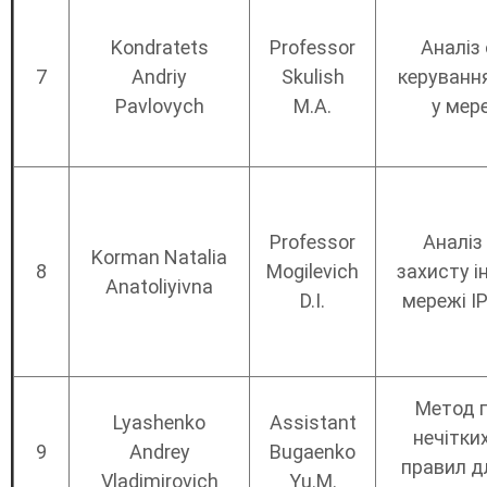
Kondratets
Professor
Аналіз
7
Andriy
Skulish
керуванн
Pavlovych
M.A.
у мер
Professor
Аналіз
Korman Natalia
8
Mogilevich
захисту і
Anatoliyivna
D.I.
мережі ІР
Метод 
Lyashenko
Assistant
нечітких
9
Andrey
Bugaenko
правил д
Vladimirovich
Yu.M.