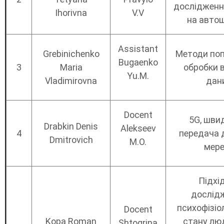
дослідженн
Ihorivna
V.V
на авто
Assistant
Grebinichenko
Методи поп
Bugaenko
3
Maria
обробки 
Yu.M.
Vladimirovna
дан
Docent
5G, шви
Drabkin Denis
Alekseev
4
передача 
Dmitrovich
M.O.
мере
Підхі
дослід
психофізіо
Docent
Kopa Roman
стану лю
Shtogrina