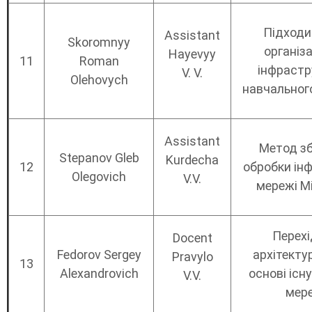
Підходи
Assistant
Skoromnyy
організа
Hayevyy
11
Roman
інфрастр
V. V.
Olehovych
навчальног
Assistant
Метод зб
Stepanov Gleb
Kurdecha
12
обробки інф
Olegovich
V.V.
мережі Mi
Перехі
Docent
Fedorov Sergey
архітекту
Pravylo
13
Alexandrovich
основі існ
V.V.
мер