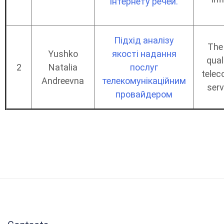
інтернету речей.
Підхід аналізу
The
Yushko
якості надання
qual
2
Natalia
послуг
tele
Andreevna
телекомунікаційним
serv
провайдером