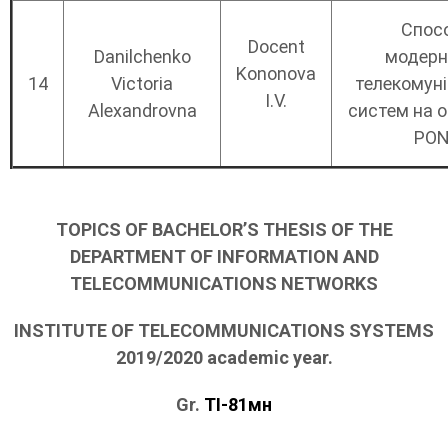
Спос
Docent
Danilchenko
модерні
Kononova
14
Victoria
телекомуні
I.V.
Alexandrovna
систем на о
PO
TOPICS OF BACHELOR’S THESIS OF THE
DEPARTMENT OF INFORMATION AND
TELECOMMUNICATIONS NETWORKS
INSTITUTE OF TELECOMMUNICATIONS SYSTEMS
2019/2020 academic year.
Gr.
ТІ-81мн