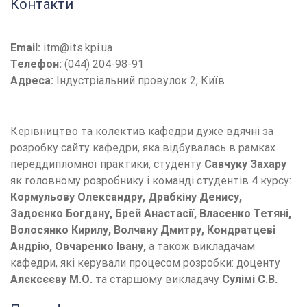
Контакти
Email:
itm@its.kpi.ua
Телефон:
(044) 204-98-91
Адреса:
Індустріальний провулок 2, Київ
Керівництво та колектив кафедри дуже вдячні за
розробку сайту кафедри, яка відбувалась в рамках
переддипломної практики, студенту
Савчуку Захару
як головному розробнику і команді студентів 4 курсу:
Кормульову Олександру, Драбкіну Денису,
Задоєнко Богдану, Брей Анастасії, Власенко Тетяні,
Волосянко Кирилу, Волчану Дмитру, Кондратцеві
Андрію, Овчаренко Івану,
а також викладачам
кафедри, які керували процесом розробки: доценту
Алєксєєву М.О.
та старшому викладачу
Сулімі С.В.