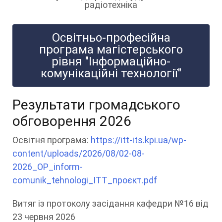
радіотехніка
Освітньо-професійна
програма магістерського
рівня "Інформаційно-
комунікаційні технології"
Результати громадського
обговорення 2026
Освітня програма:
https://itt-its.kpi.ua/wp-
content/uploads/2026/08/02-08-
2026_OP_inform-
comunik_tehnologi_ITT_проєкт.pdf
Витяг із протоколу засідання кафедри №16 від
23 червня 2026