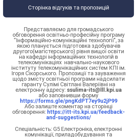
Сторінка відгуків та пропозицій
Представляємо для громадського
обговорення освітньо-професійну програму
“Інформаційно-комунікаційні технології”, за
якою планується підготовка здобувачів
другого(магістерського) рівня вищої освіти
на кафедрі інформаційних технологій в
телекомунікаціях навчально-наукового
інституту телекомунікаційних систем КПІ ім.
Ігоря Сікорського. Пропозиції та зауваження
щодо змісту освітньої програми надсилати
гаранту Сулімі Світлані Валеріївні на
електронну адресу:
ssulima-its@lll.kpi.ua
або заповнивши форму
https://forms.gle/pngKdPT7ey9u2jP99
Або залиште коментар на сторінці
обговорення:
https://itt-its.kpi.ua/feedback-
and-suggestions/
Спеціальність: G5 Електроніка, електронні
комунікації, приладобудування та