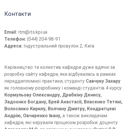
Контакти
Email:
itm@its.kpi.ua
Телефон:
(044) 204-98-91
Адреса:
Індустріальний провулок 2, Київ
Керівництво та колектив кафедри дуже вдячні за
розробку сайту кафедри, яка відбувалась в рамках
переддипломної практики, студенту
Савчуку Захару
як головному розробнику і команді студентів 4 курсу:
Кормульову Олександру, Драбкіну Денису,
Задоєнко Богдану, Брей Анастасії, Власенко Тетяні,
Волосянко Кирилу, Волчану Дмитру, Кондратцеві
Андрію, Овчаренко Івану,
а також викладачам
кафедри, які керували процесом розробки: доценту