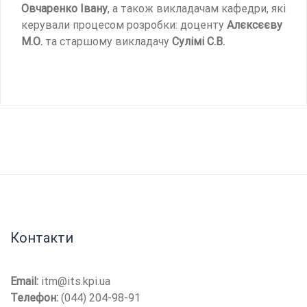
Овчаренко Івану
, а також викладачам кафедри, які
керували процесом розробки: доценту
Алєксєєву
М.О.
та старшому викладачу
Сулімі С.В.
Контакти
Email:
itm@its.kpi.ua
Телефон:
(044) 204-98-91