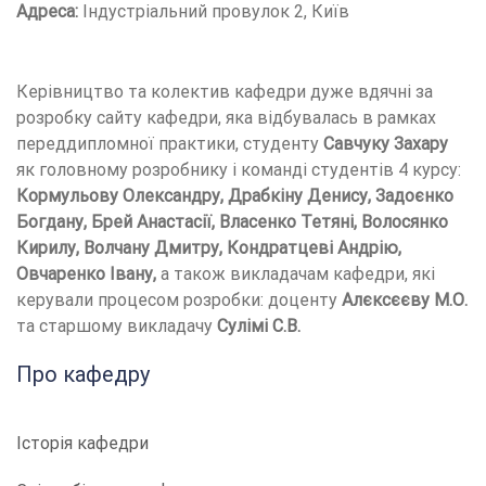
Адреса:
Індустріальний провулок 2, Київ
Керівництво та колектив кафедри дуже вдячні за
розробку сайту кафедри, яка відбувалась в рамках
переддипломної практики, студенту
Савчуку Захару
як головному розробнику і команді студентів 4 курсу:
Кормульову Олександру, Драбкіну Денису, Задоєнко
Богдану, Брей Анастасії, Власенко Тетяні, Волосянко
Кирилу, Волчану Дмитру, Кондратцеві Андрію,
Овчаренко Івану,
а також викладачам кафедри, які
керували процесом розробки: доценту
Алєксєєву М.О.
та старшому викладачу
Сулімі С.В.
Про кафедру
Історія кафедри