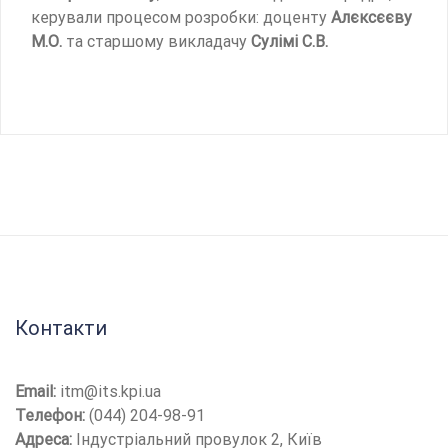
керували процесом розробки: доценту
Алєксєєву
М.О.
та старшому викладачу
Сулімі С.В.
Контакти
Email:
itm@its.kpi.ua
Телефон:
(044) 204-98-91
Адреса:
Індустріальний провулок 2, Київ