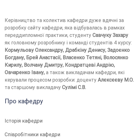
Керівництво та колектив кафедри дуже вдячні за
розробку сайту кафедри, яка відбувалась в рамках
переддипломної практики, студенту
Савчуку Захару
як головному розробнику і команді студентів 4 курсу:
Кормульову Олександру, Драбкіну Денису, Задоєнко
Богдану, Брей Анастасії, Власенко Тетяні, Волосянко
Кирилу, Волчану Дмитру, Кондратцеві Андрію,
Овчаренко Івану,
а також викладачам кафедри, які
керували процесом розробки: доценту
Алєксєєву М.О.
та старшому викладачу
Сулімі С.В.
Про кафедру
Історія кафедри
Співробітники кафедри