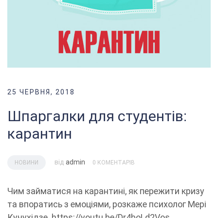
25 ЧЕРВНЯ, 2018
Шпаргалки для студентів:
карантин
від
admin
НОВИНИ
0 КОМЕНТАРІВ
Чим займатися на карантині, як пережити кризу
та впоратись з емоціями, розкаже психолог Мері
Кучухідзе. https://youtu.be/Dr4boLd2Vos