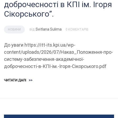
доброчесності в КПІ ім. Ігоря
Сікорського”.
від
Svitlana Sulima
НОВИНИ
0 КОМЕНТАРІВ
До уваги https://itt-its.kpi.ua/wp-
content/uploads/2026/07/Наказ_Положення-про-
систему-забезпечення-академічної-
доброчесності-в-КПІ-ім.-Ігоря-Сікорського.pdf
ЧИТАТИ ДАЛІ
>>