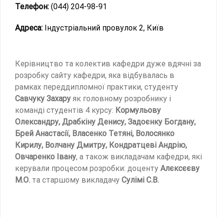
Телефон:
(044) 204-98-91
Адреса:
Індустріальний провулок 2, Київ
Керівництво та колектив кафедри дуже вдячні за
розробку сайту кафедри, яка відбувалась в
рамках переддипломної практики, студенту
Савчуку Захару
як головному розробнику і
команді студентів 4 курсу:
Кормульову
Олександру, Драбкіну Денису, Задоєнку Богдану,
Брей Анастасії, Власенко Тетяні, Волосянко
Кирилу, Волчану Дмитру, Кондратцеві Андрію,
Овчаренко Івану
, а також викладачам кафедри, які
керували процесом розробки: доценту
Алєксєєву
М.О.
та старшому викладачу
Сулімі С.В.