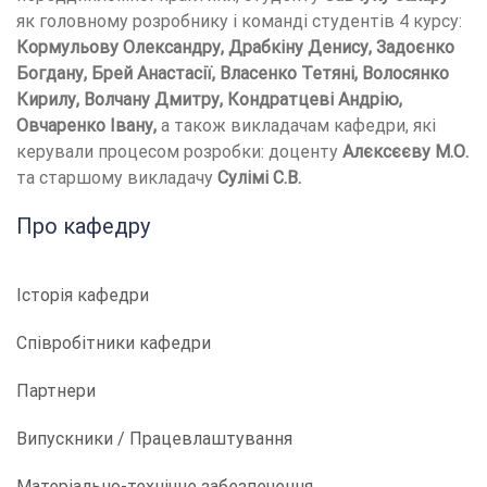
як головному розробнику і команді студентів 4 курсу:
Кормульову Олександру, Драбкіну Денису, Задоєнко
Богдану, Брей Анастасії, Власенко Тетяні, Волосянко
Кирилу, Волчану Дмитру, Кондратцеві Андрію,
Овчаренко Івану,
а також викладачам кафедри, які
керували процесом розробки: доценту
Алєксєєву М.О.
та старшому викладачу
Сулімі С.В.
Про кафедру
Історія кафедри
Співробітники кафедри
Партнери
Випускники / Працевлаштування
Матеріально-технічне забезпечення