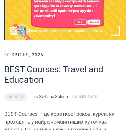
30 КВІТНЯ, 2025
BEST Courses: Тravel and
Education
від
Svitlana Sulima
АНОНСИ
0 КОМЕНТАРІВ
BEST Courses — це короткострокові курси, які
проходять у найрізноманітніших куточках
Європи. Це не тільки лекції та воркшопи, а