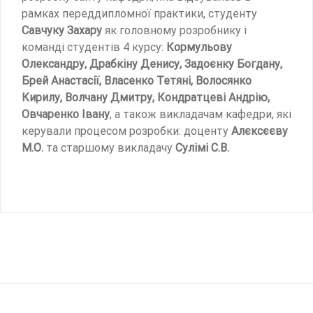
рамках переддипломної практики, студенту
Савчуку Захару
як головному розробнику і
команді студентів 4 курсу:
Кормульову
Олександру, Драбкіну Денису, Задоєнку Богдану,
Брей Анастасії, Власенко Тетяні, Волосянко
Кирилу, Волчану Дмитру, Кондратцеві Андрію,
Овчаренко Івану
, а також викладачам кафедри, які
керували процесом розробки: доценту
Алєксєєву
М.О.
та старшому викладачу
Сулімі С.В.