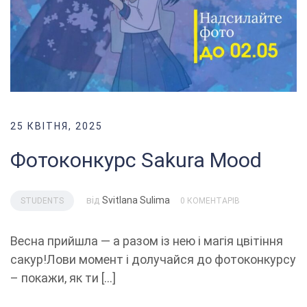
25 КВІТНЯ, 2025
Фотоконкурс Sakura Mood
від
Svitlana Sulima
STUDENTS
0 КОМЕНТАРІВ
Весна прийшла — а разом із нею і магія цвітіння
сакур!Лови момент і долучайся до фотоконкурсу
– покажи, як ти […]