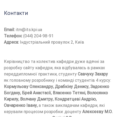
Контакти
Email:
itm@its.kpi.ua
Телефон:
(044) 204-98-91
Адреса:
Індустріальний провулок 2, Київ
Керівництво та колектив кафедри дуже вдячні за
розробку сайту кафедри, яка відбувалась в рамках
переддипломної практики, студенту
Савчуку Захару
як головному розробнику і команді студентів 4 курсу:
Кормульову Олександру, Драбкіну Денису, Задоєнко
Богдану, Брей Анастасії, Власенко Тетяні, Волосянко
Кирилу, Волчану Дмитру, Кондратцеві Андрію,
Овчаренко Івану,
а також викладачам кафедри, які
керували процесом розробки: доценту
Алєксєєву М.О.