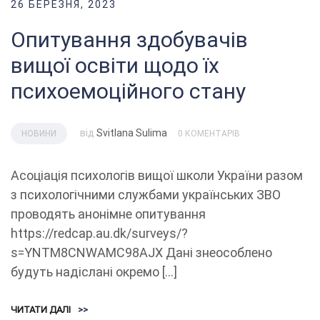
26 БЕРЕЗНЯ, 2023
Опитування здобувачів
вищої освіти щодо їх
психоемоційного стану
від
Svitlana Sulima
НОВИНИ
0 КОМЕНТАРІВ
Асоціація психологів вищої школи України разом
з психологічними службами українських ЗВО
проводять анонімне опитування
https://redcap.au.dk/surveys/?
s=YNTM8CNWAMC98AJX Дані знеособлено
будуть надіслані окремо […]
ЧИТАТИ ДАЛІ
>>