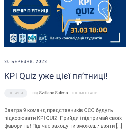
30 БЕРЕЗНЯ, 2023
KPI Quiz уже цієї пя’тниці!
від
Svitlana Sulima
НОВИНИ
0 КОМЕНТАРІВ
Завтра 9 команд представників ОСС будуть
підкорювати KPI QUIZ. Прийди і підтримай своїх
фаворитів! Під час заходу ти зможеш:• взяти […]