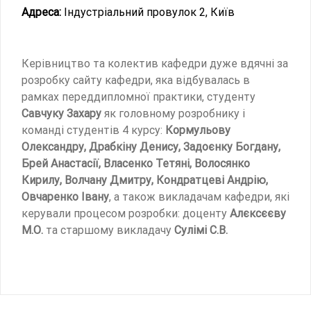
Адреса:
Індустріальний провулок 2, Київ
Керівництво та колектив кафедри дуже вдячні за
розробку сайту кафедри, яка відбувалась в
рамках переддипломної практики, студенту
Савчуку Захару
як головному розробнику і
команді студентів 4 курсу:
Кормульову
Олександру, Драбкіну Денису, Задоєнку Богдану,
Брей Анастасії, Власенко Тетяні, Волосянко
Кирилу, Волчану Дмитру, Кондратцеві Андрію,
Овчаренко Івану
, а також викладачам кафедри, які
керували процесом розробки: доценту
Алєксєєву
М.О.
та старшому викладачу
Сулімі С.В.