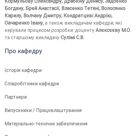
Кормульову Олександру, Драбкіну Денису, Задоєнко
Богдану, Брей Анастасії, Власенко Тетяні, Волосянко
Кирилу, Волчану Дмитру, Кондратцеві Андрію,
Овчаренко Івану,
а також викладачам кафедри, які
керували процесом розробки: доценту
Алєксєєву М.О.
та старшому викладачу
Сулімі С.В.
Про кафедру
Історія кафедри
Співробітники кафедри
Партнери
Випускники / Працевлаштування
Матеріально-технічне забезпечення