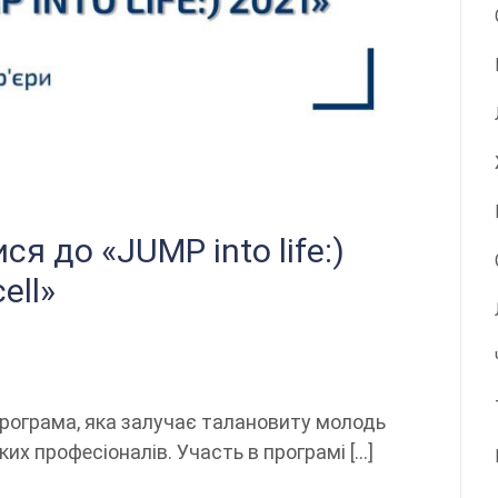
 до «JUMP into life:)
ell»
я програма, яка залучає талановиту молодь
их професіоналів. Участь в програмі […]