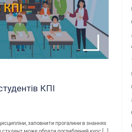
студентів КПІ
исципліни, заповнити прогалини в знаннях
ен студент може обрати поглиблений курс […]