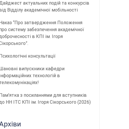
Дайджест актуальних подій та конкурсів
від Відділу академічної мобільності
Наказ “Про затвердження Положення
про систему забезпечення академічної
доброчесності в КПІ ім. Ігоря
Сікорського”.
Психологічні консультації
Шановні випускники кафедри
інформаційних технологій в
телекомунікаціях!
Пам’ятка з посиланнями для вступників
до НН ІТС КПІ ім. Ігоря Сікорського (2026)
Архіви