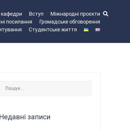
и кафедри
Вступ
Міжнародні проєкти
ні посилання
Громадське обговорення
питування
Студентське життя
Пошук:
Недавні записи