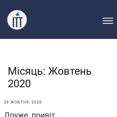
Перейти
до
вмісту
ПЕРЕ
Місяць:
Жовтень
2020
28 ЖОВТНЯ, 2020
Друже, привіт