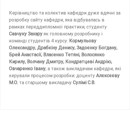
Керівництво та колектив кафедри дуже вдячні за
розробку сайту кафедри, яка відбувалась в
рамках переддипломної практики, студенту
Савчуку Захару
як головному розробнику і
команді студентів 4 курсу:
Кормульову
Олександру, Драбкіну Денису, Задоєнку Богдану,
Брей Анастасії, Власенко Тетяні, Волосянко
Кирилу, Волчану Дмитру, Кондратцеві Андрію,
Овчаренко Івану
, а також викладачам кафедри, які
керували процесом розробки: доценту
Алєксєєву
М.О.
та старшому викладачу
Сулімі С.В.