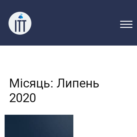
Перейти
до
вмісту
ПЕРЕ
Місяць:
Липень
2020