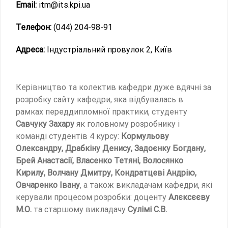
Email:
itm@its.kpi.ua
Телефон:
(044) 204-98-91
Адреса:
Індустріальний провулок 2, Київ
Керівництво та колектив кафедри дуже вдячні за
розробку сайту кафедри, яка відбувалась в
рамках переддипломної практики, студенту
Савчуку Захару
як головному розробнику і
команді студентів 4 курсу:
Кормульову
Олександру, Драбкіну Денису, Задоєнку Богдану,
Брей Анастасії, Власенко Тетяні, Волосянко
Кирилу, Волчану Дмитру, Кондратцеві Андрію,
Овчаренко Івану
, а також викладачам кафедри, які
керували процесом розробки: доценту
Алєксєєву
М.О.
та старшому викладачу
Сулімі С.В.