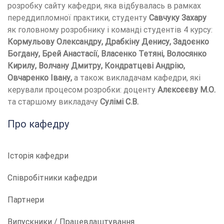
розробку сайту кафедри, яка відбувалась в рамках
переддипломної практики, студенту
Савчуку Захару
як головному розробнику і команді студентів 4 курсу:
Кормульову Олександру, Драбкіну Денису, Задоєнко
Богдану, Брей Анастасії, Власенко Тетяні, Волосянко
Кирилу, Волчану Дмитру, Кондратцеві Андрію,
Овчаренко Івану,
а також викладачам кафедри, які
керували процесом розробки: доценту
Алєксєєву М.О.
та старшому викладачу
Сулімі С.В.
Про кафедру
Історія кафедри
Співробітники кафедри
Партнери
Випускники / Працевлаштування