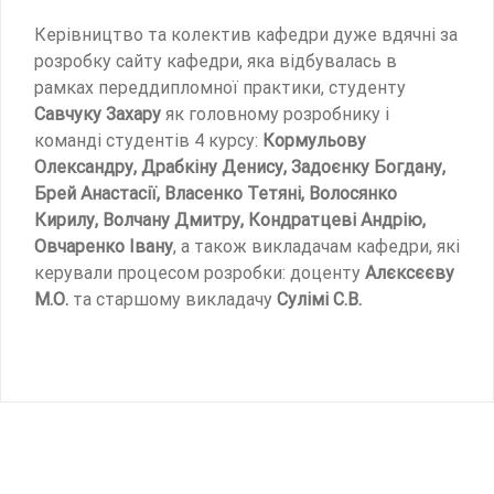
Керівництво та колектив кафедри дуже вдячні за
розробку сайту кафедри, яка відбувалась в
рамках переддипломної практики, студенту
Савчуку Захару
як головному розробнику і
команді студентів 4 курсу:
Кормульову
Олександру, Драбкіну Денису, Задоєнку Богдану,
Брей Анастасії, Власенко Тетяні, Волосянко
Кирилу, Волчану Дмитру, Кондратцеві Андрію,
Овчаренко Івану
, а також викладачам кафедри, які
керували процесом розробки: доценту
Алєксєєву
М.О.
та старшому викладачу
Сулімі С.В.