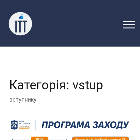
Перейти
до
вмісту
ПЕРЕ
Категорія:
vstup
вступнику