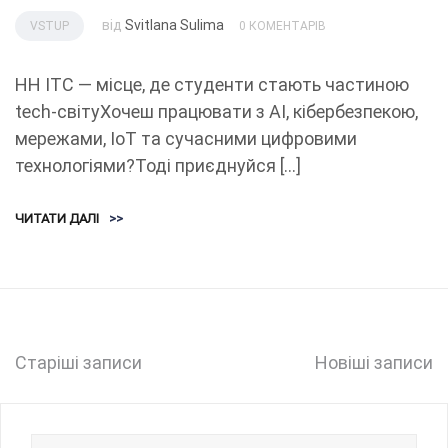
від
Svitlana Sulima
VSTUP
0 КОМЕНТАРІВ
НН ІТС — місце, де студенти стають частиною
tech-світуХочеш працювати з AI, кібербезпекою,
мережами, IoT та сучасними цифровими
технологіями?Тоді приєднуйся […]
ЧИТАТИ ДАЛІ
>>
Навігація
Старіші записи
Новіші записи
записів
Пошук: