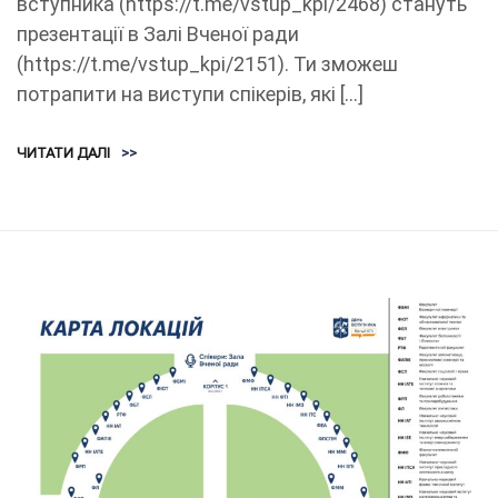
вступника (https://t.me/vstup_kpi/2468) стануть
презентації в Залі Вченої ради
(https://t.me/vstup_kpi/2151). Ти зможеш
потрапити на виступи спікерів, які […]
ЧИТАТИ ДАЛІ
>>