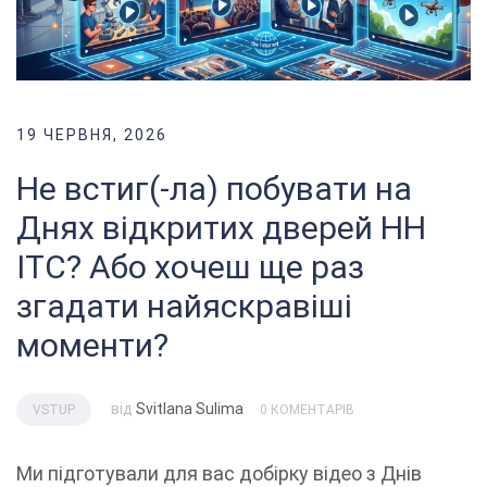
19 ЧЕРВНЯ, 2026
Не встиг(-ла) побувати на
Днях відкритих дверей НН
ІТС? Або хочеш ще раз
згадати найяскравіші
моменти?
від
Svitlana Sulima
VSTUP
0 КОМЕНТАРІВ
Ми підготували для вас добірку відео з Днів