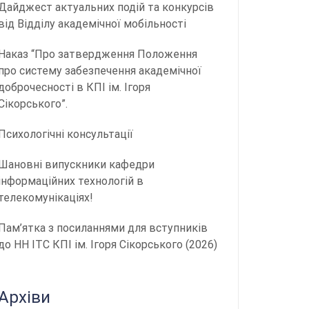
Дайджест актуальних подій та конкурсів
від Відділу академічної мобільності
Наказ “Про затвердження Положення
про систему забезпечення академічної
доброчесності в КПІ ім. Ігоря
Сікорського”.
Психологічні консультації
Шановні випускники кафедри
інформаційних технологій в
телекомунікаціях!
Пам’ятка з посиланнями для вступників
до НН ІТС КПІ ім. Ігоря Сікорського (2026)
Архіви