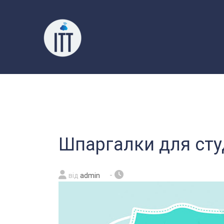
Перейти
до
вмісту
Шпаргалки для сту
-
від
admin