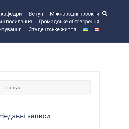
и кафедри
Вступ
Міжнародні проєкти
ні посилання
Громадське обговорення
питування
Студентське життя
Пошук:
Недавні записи