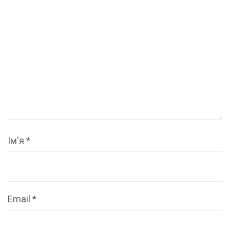
Ім'я
*
Email
*