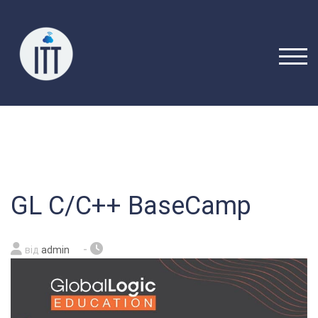
Перейти
до
вмісту
ПЕРЕ
GL C/C++ BaseCamp
-
від
admin