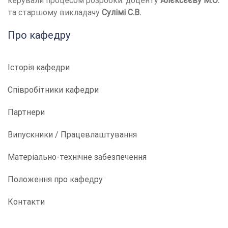
керували процесом розробки: доценту
Алєксєєву М.О.
та старшому викладачу
Сулімі С.В.
Про кафедру
Історія кафедри
Співробітники кафедри
Партнери
Випускники / Працевлаштування
Матеріально-технічне забезпечення
Положення про кафедру
Контакти