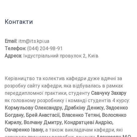
Контакти
Email:
itm@its.kpi.ua
Телефон:
(044) 204-98-91
Адреса:
Індустріальний провулок 2, Київ
Керівництво та колектив кафедри дуже вдячні за
розробку сайту кафедри, яка відбувалась в рамках
переддипломної практики, студенту
Савчуку Захару
як головному розробнику і команді студентів 4 курсу:
Кормульову Олександру, Драбкіну Денису, Задоєнко
Богдану, Брей Анастасії, Власенко Тетяні, Волосянко
Кирилу, Волчану Дмитру, Кондратцеві Андрію,
Овчаренко Івану,
а також викладачам кафедри, які