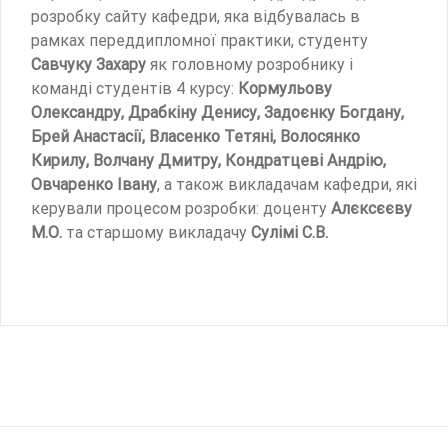
розробку сайту кафедри, яка відбувалась в
рамках переддипломної практики, студенту
Савчуку Захару
як головному розробнику і
команді студентів 4 курсу:
Кормульову
Олександру, Драбкіну Денису, Задоєнку Богдану,
Брей Анастасії, Власенко Тетяні, Волосянко
Кирилу, Волчану Дмитру, Кондратцеві Андрію,
Овчаренко Івану
, а також викладачам кафедри, які
керували процесом розробки: доценту
Алєксєєву
М.О.
та старшому викладачу
Сулімі С.В.